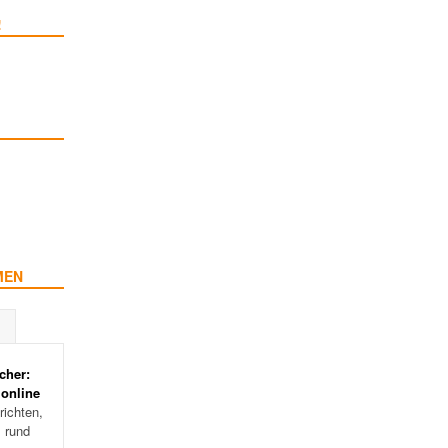
!
MEN
cher:
 online
ichten,
s rund