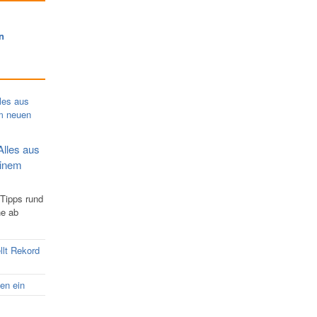
n
Alles aus
einem
 Tipps rund
ne ab
llt Rekord
nen ein