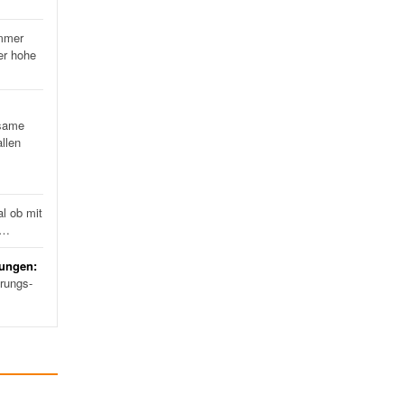
mmer
er hohe
…
same
llen
l ob mit
d…
rungen:
erungs-