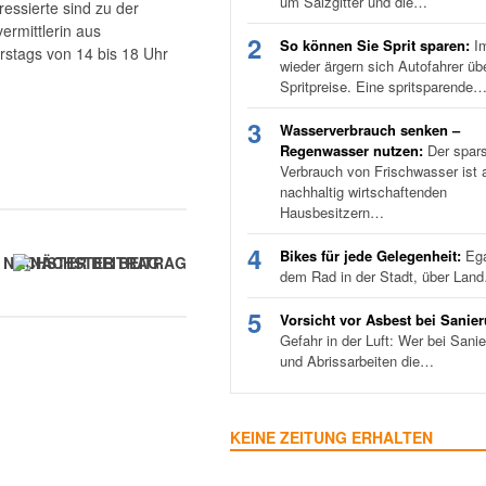
um Salzgitter und die…
ressierte sind zu der
ermittlerin aus
2
So können Sie Sprit sparen:
I
rstags von 14 bis 18 Uhr
wieder ärgern sich Autofahrer üb
Spritpreise. Eine spritsparende
3
Wasserverbrauch senken –
Regenwasser nutzen:
Der spar
Verbrauch von Frischwasser ist a
nachhaltig wirtschaftenden
Hausbesitzern…
4
Bikes für jede Gelegenheit:
Ega
NÄCHSTER BEITRAG
dem Rad in der Stadt, über Lan
5
Vorsicht vor Asbest bei Sanie
Gefahr in der Luft: Wer bei Sani
und Abrissarbeiten die…
KEINE ZEITUNG ERHALTEN