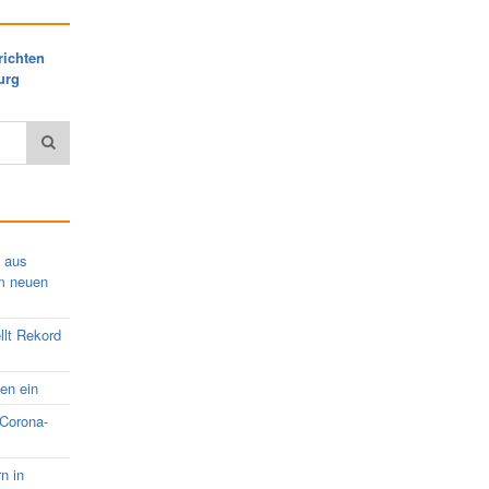
richten
urg
s aus
em neuen
llt Rekord
nen ein
 Corona-
rn in