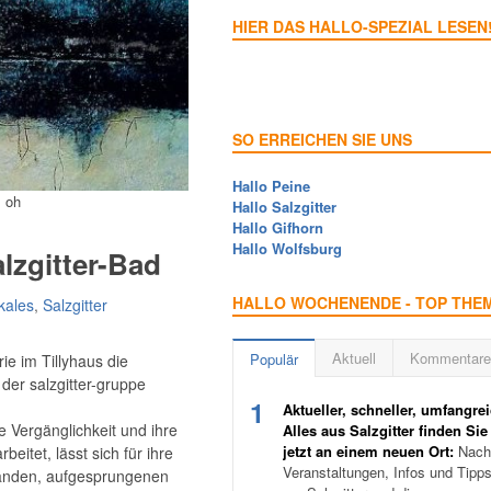
HIER DAS HALLO-SPEZIAL LESEN
SO ERREICHEN SIE UNS
Hallo Peine
: oh
Hallo Salzgitter
Hallo Gifhorn
Hallo Wolfsburg
lzgitter-Bad
HALLO WOCHENENDE - TOP THE
kales
,
Salzgitter
Aktuell
Kommentare
Populär
ie im Tillyhaus die
 der salzgitter-gruppe
1
Aktueller, schneller, umfangrei
 Vergänglichkeit und ihre
Alles aus Salzgitter finden Sie
jetzt an einem neuen Ort:
Nachr
eitet, lässt sich für ihre
Veranstaltungen, Infos und Tipp
Wänden, aufgesprungenen