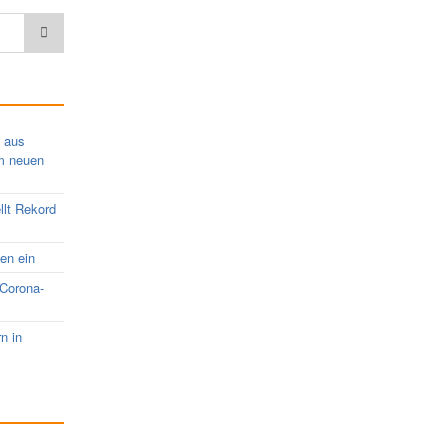
s aus
em neuen
llt Rekord
nen ein
 Corona-
rn in