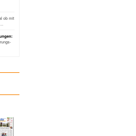
l ob mit
d…
rungen:
erungs-