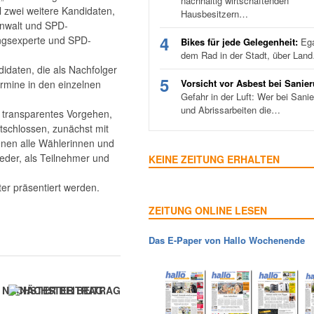
nachhaltig wirtschaftenden
ll zwei weitere Kandidaten,
Hausbesitzern…
sanwalt und SPD-
4
ngsexperte und SPD-
Bikes für jede Gelegenheit:
Ega
dem Rad in der Stadt, über Lan
idaten, die als Nachfolger
5
Vorsicht vor Asbest bei Sanie
rmine in den einzelnen
Gefahr in der Luft: Wer bei Sani
und Abrissarbeiten die…
 transparentes Vorgehen,
schlossen, zunächst mit
enen alle Wählerinnen und
ieder, als Teilnehmer und
KEINE ZEITUNG ERHALTEN
er präsentiert werden.
ZEITUNG ONLINE LESEN
Das E-Paper von Hallo Wochenende
NÄCHSTER BEITRAG