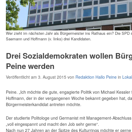
Wer zieht im nächsten Jahr als Bürgermeister ins Rathaus ein? Die SPD s
Saemann und Hoffmann (v. links) drei Kandidaten.
Drei Sozialdemokraten wollen Bür
Peine werden
Veröffentlicht am 3. August 2015
von
Redaktion Hallo Peine
in
Loka
Peine. „Ich möchte die gute, engagierte Politik von Michael Kessler 
Hoffmann, der in der vergangenen Woche bekannt gegeben hat, das
Bürgermeisterkandidat antreten möchte.
Der studierte Politologe und Germanist mit Management-Abschluss i
„voll eingespannt und macht den Job sehr gerne“.
Nach nun 27 Jahren an der Spitze des Kulturrings möchte er gerne