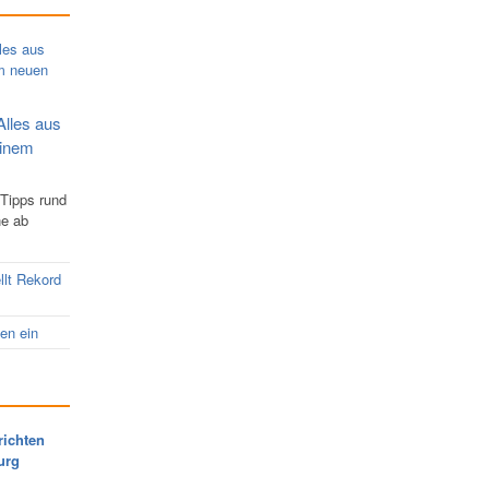
Alles aus
einem
 Tipps rund
ne ab
llt Rekord
nen ein
richten
urg