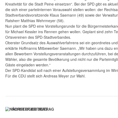
Kreativität für die Stadt Peine einsetzen“. Bei der SPD gibt es aktue
die sich einer parteiinternen Vorauswahl stellen wollen: der Recht
Stadtverbandsvorsitzende Klaus Saemann (49) sowie der Verwaltu
Ratsherr Matthias Wehrmeyer (58).
Nun plant die SPD eine Vorstellungsrunde für die Bürgermeisterkand
für Michael Kessler ins Rennen gehen wollen. Geplant sind zehn Te
Ortsvereinen des SPD-Stadtverbandes.
Oberster Grundsatz des Auswahlverfahrens sei ein geordnetes und
erklärte Hoffmanns Mitbewerber Saemann. „Wir haben uns dazu ent
allen Bewerbern Vorstellungsveranstaltungen durchzuführen, bei d
Wähler, also die gesamte Bevölkerung und nicht nur die Parteimitgl
Gäste eingeladen werden.“
Der SPD-Kandidat soll nach einer Aufstellungsversammlung im Wint
Für die CDU stellt sich Andreas Meyer zur Wahl.
VORHERIGER BEITRAG