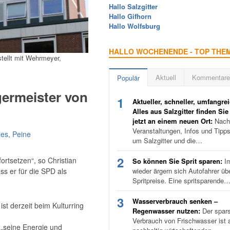
Hallo Salzgitter
Hallo Gifhorn
Hallo Wolfsburg
HALLO WOCHENENDE - TOP THE
tellt mit Wehrmeyer,
Aktuell
Kommentare
Populär
germeister von
1
Aktueller, schneller, umfangrei
Alles aus Salzgitter finden Sie
jetzt an einem neuen Ort:
Nachr
Veranstaltungen, Infos und Tipp
les
,
Peine
um Salzgitter und die…
2
fortsetzen“, so Christian
So können Sie Sprit sparen:
I
s er für die SPD als
wieder ärgern sich Autofahrer üb
Spritpreise. Eine spritsparende
3
Wasserverbrauch senken –
st derzeit beim Kulturring
Regenwasser nutzen:
Der spar
Verbrauch von Frischwasser ist a
 „seine Energie und