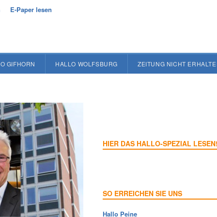
n
E-Paper lesen
O GIFHORN
HALLO WOLFSBURG
ZEITUNG NICHT ERHALT
HIER DAS HALLO-SPEZIAL LESEN
SO ERREICHEN SIE UNS
Hallo Peine