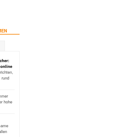
MEN
cher:
 online
ichten,
s rund
mmer
er hohe
…
same
llen