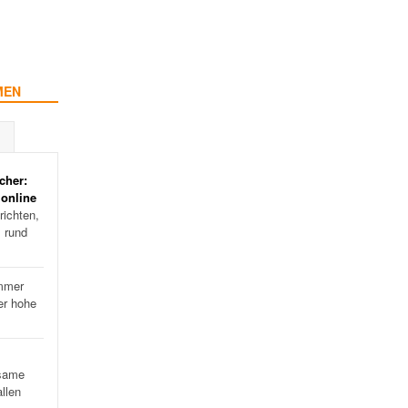
MEN
cher:
 online
ichten,
s rund
mmer
er hohe
…
same
llen