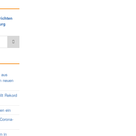
richten
urg
s aus
em neuen
llt Rekord
nen ein
 Corona-
rn in