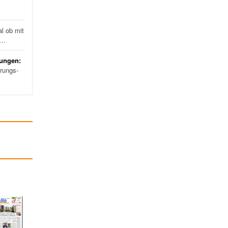
l ob mit
d…
rungen:
erungs-