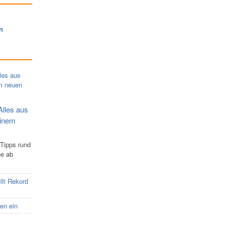
n
Alles aus
einem
 Tipps rund
ne ab
llt Rekord
nen ein