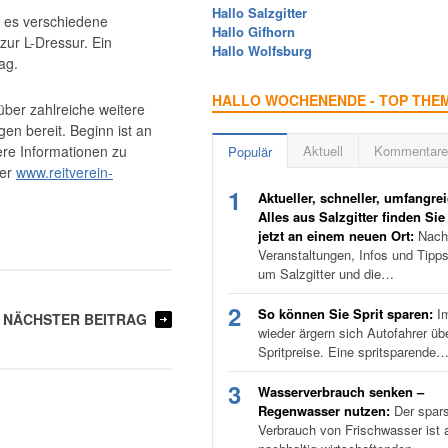
Hallo Salzgitter
 es verschiedene
Hallo Gifhorn
zur L-Dressur. Ein
Hallo Wolfsburg
ag.
HALLO WOCHENENDE - TOP THE
ber zahlreiche weitere
en bereit. Beginn ist an
ere Informationen zu
Aktuell
Kommentare
Populär
ter
www.reitverein-
1
Aktueller, schneller, umfangrei
Alles aus Salzgitter finden Sie
jetzt an einem neuen Ort:
Nachr
Veranstaltungen, Infos und Tipp
um Salzgitter und die…
2
So können Sie Sprit sparen:
I
NÄCHSTER BEITRAG
wieder ärgern sich Autofahrer üb
Spritpreise. Eine spritsparende
3
Wasserverbrauch senken –
Regenwasser nutzen:
Der spar
Verbrauch von Frischwasser ist a