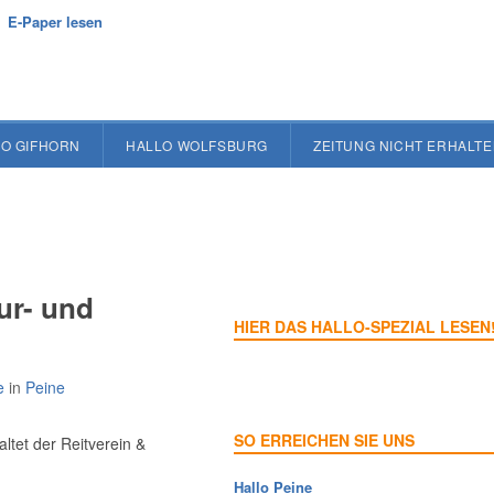
E-Paper lesen
O GIFHORN
HALLO WOLFSBURG
ZEITUNG NICHT ERHALT
ur- und
HIER DAS HALLO-SPEZIAL LESEN
e
in
Peine
SO ERREICHEN SIE UNS
tet der Reitverein &
Hallo Peine