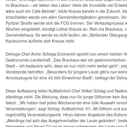
im Brauhaus – wir lieben das Leben“ biete die Immobilie viel Entwi
wäre auch ein Café-Betrieb“, blickt Krauss bereits in die Zukunft. Id
entschieden werde von allen Gemeindemitgliedern gemeinsam. Von
Pyritzer Straße werde sich die FCG trennen. Der Verkaufsprozess 
Wochen eingeleitet, kündigt Lothar Krauss an. Rein ins Brauhaus, 
Gemeindehaus: So werde es nicht laufen, ein „fließender Übergang“
Kaufsumme äußerte sich Krauss nicht.
Dehoga-Chef Armin Schega-Emmerich spricht von einem herben Ver
Gastronomie-Landschaft. „Das Brauhaus war ein gastronomisches A
Stadt – ich bedauere sehr, dass es nun nicht mehr weiter geht“, zei
Vorsitzende betroffen. „Besonders für jüngere Leute gibt’s nun keine
Armutszeugnis für eine 43.000-Einwohner-Stadt“, beklagt der Dehog
Diese Auffassung teilen Kultbahnhof-Chef Volker Schlag und Nadi
allerdings nicht. Die Meinung, dass nun für junge Gifhorner kein A
falsch. „Wir haben fast jedes Wochenende eine tolle Auswahl versc
Veranstaltungen“, sagt Schlag. Kultbahnhof, H1, Alt-Gifhorn und auc
regelmäßig Veranstaltungsorte. Hinzu kämen Angebote des Kulturve
„Allerdings hat sich das Ausgehverhalten der Leute geändert“, beda
Netzwerke und Smart-TV sei es immer schwieriger, die Leute vom S