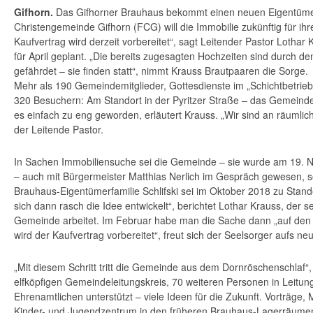
Gifhorn.
Das Gifhorner Brauhaus bekommt einen neuen Eigentümer
Christengemeinde Gifhorn (FCG) will die Immobilie zukünftig für ih
Kaufvertrag wird derzeit vorbereitet“, sagt Leitender Pastor Lotha
für April geplant. „Die bereits zugesagten Hochzeiten sind durch d
gefährdet – sie finden statt“, nimmt Krauss Brautpaaren die Sorge.
Mehr als 190 Gemeindemitglieder, Gottesdienste im „Schichtbetrieb“
320 Besuchern: Am Standort in der Pyritzer Straße – das Gemeindeh
es einfach zu eng geworden, erläutert Krauss. „Wir sind an räumli
der Leitende Pastor.
In Sachen Immobiliensuche sei die Gemeinde – sie wurde am 19.
– auch mit Bürgermeister Matthias Nerlich im Gespräch gewesen, s
Brauhaus-Eigentümerfamilie Schlifski sei im Oktober 2018 zu Sta
sich dann rasch die Idee entwickelt“, berichtet Lothar Krauss, der se
Gemeinde arbeitet. Im Februar habe man die Sache dann „auf den P
wird der Kaufvertrag vorbereitet“, freut sich der Seelsorger aufs ne
„Mit diesem Schritt tritt die Gemeinde aus dem Dornröschenschlaf“,
elfköpfigen Gemeindeleitungskreis, 70 weiteren Personen in Leitu
Ehrenamtlichen unterstützt – viele Ideen für die Zukunft. Vorträge,
Kinder- und Jugendzent­rum in den früheren Brauhaus-Lagerräumen