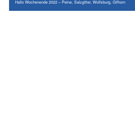
Hallo Wochenende 2022 – Peine, Salzgitter, Wolfsburg, Gifhorn