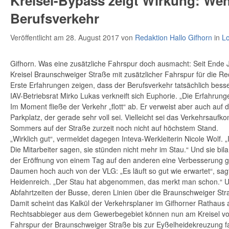
Kreisel-Bypass zeigt Wirkung: Wen
Berufsverkehr
Veröffentlicht am 28. August 2017
von
Redaktion Hallo Gifhorn
in
Lo
Gifhorn. Was eine zusätzliche Fahrspur doch ausmacht: Seit Ende J
Kreisel Braunschweiger Straße mit zusätzlicher Fahrspur für die R
Erste Erfahrungen zeigen, dass der Berufsverkehr tatsächlich besser
IAV-Betriebsrat Mirko Lukas verkneift sich Euphorie. „Die Erfahrunge
Im Moment fließe der Verkehr „flott“ ab. Er verweist aber auch auf
Parkplatz, der gerade sehr voll sei. Vielleicht sei das Verkehrsau
Sommers auf der Straße zurzeit noch nicht auf höchstem Stand.
„Wirklich gut“, vermeldet dagegen Inteva-Werkleiterin Nicole Wolf. „
Die Mitarbeiter sagen, sie stünden nicht mehr im Stau.“ Und sie bil
der Eröffnung von einem Tag auf den anderen eine Verbesserung g
Daumen hoch auch von der VLG: „Es läuft so gut wie erwartet“, sa
Heidenreich. „Der Stau hat abgenommen, das merkt man schon.“ 
Abfahrtzeiten der Busse, deren Linien über die Braunschweiger Str
Damit scheint das Kalkül der Verkehrsplaner im Gifhorner Rathaus
Rechtsabbieger aus dem Gewerbegebiet können nun am Kreisel vorb
Fahrspur der Braunschweiger Straße bis zur Eyßelheidekreuzung f