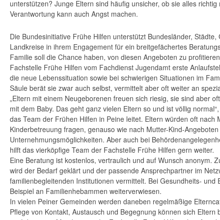
unterstützen? Junge Eltern sind häufig unsicher, ob sie alles richt
Verantwortung kann auch Angst machen.
Die Bundesinitiative Frühe Hilfen unterstützt Bundesländer, Städt
Landkreise in ihrem Engagement für ein breitgefächertes Beratungs
Familie soll die Chance haben, von diesen Angeboten zu profitieren.
Fachstelle Frühe Hilfen vom Fachdienst Jugendamt erste Anlaufstel
die neue Lebenssituation sowie bei schwierigen Situationen im Famil
Säule berät sie zwar auch selbst, vermittelt aber oft weiter an spezi
„Eltern mit einem Neugeborenen freuen sich riesig, sie sind aber o
mit dem Baby. Das geht ganz vielen Eltern so und ist völlig normal“, 
das Team der Frühen Hilfen in Peine leitet. Eltern würden oft nach 
Kinderbetreuung fragen, genauso wie nach Mutter-Kind-Angeboten
Unternehmungsmöglichkeiten. Aber auch bei Behördenangelegenhe
hilft das vierköpfige Team der Fachstelle Frühe Hilfen gern weiter.
Eine Beratung ist kostenlos, vertraulich und auf Wunsch anonym. 
wird der Bedarf geklärt und der passende Ansprechpartner im Netzw
familienbegleitenden Institutionen vermittelt. Bei Gesundheits- un
Beispiel an Familienhebammen weiterverwiesen.
In vielen Peiner Gemeinden werden daneben regelmäßige Elternca
Pflege von Kontakt, Austausch und Begegnung können sich Eltern b