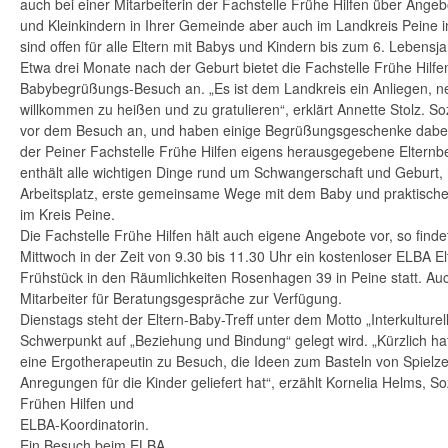
auch bei einer Mitarbeiterin der Fachstelle Frühe Hilfen über Angeb
und Kleinkindern in Ihrer Gemeinde aber auch im Landkreis Peine i
sind offen für alle Eltern mit Babys und Kindern bis zum 6. Lebensja
Etwa drei Monate nach der Geburt bietet die Fachstelle Frühe Hilfen 
Babybegrüßungs-Besuch an. „Es ist dem Landkreis ein Anliegen, 
willkommen zu heißen und zu gratulieren“, erklärt Annette Stolz. 
vor dem Besuch an, und haben einige Begrüßungsgeschenke dabei
der Peiner Fachstelle Frühe Hilfen eigens herausgegebene Elternbe
enthält alle wichtigen Dinge rund um Schwangerschaft und Geburt,
Arbeitsplatz, erste gemeinsame Wege mit dem Baby und praktisch
im Kreis Peine.
Die Fachstelle Frühe Hilfen hält auch eigene Angebote vor, so find
Mittwoch in der Zeit von 9.30 bis 11.30 Uhr ein kostenloser ELBA El
Frühstück in den Räumlichkeiten Rosenhagen 39 in Peine statt. Auch
Mitarbeiter für Beratungsgespräche zur Verfügung.
Dienstags steht der Eltern-Baby-Treff unter dem Motto „Interkulture
Schwerpunkt auf „Beziehung und Bindung“ gelegt wird. „Kürzlich ha
eine Ergotherapeutin zu Besuch, die Ideen zum Basteln von Spiel
Anregungen für die Kinder geliefert hat“, erzählt Kornelia Helms, S
Frühen Hilfen und
ELBA-Koordinatorin.
Ein Besuch beim ELBA