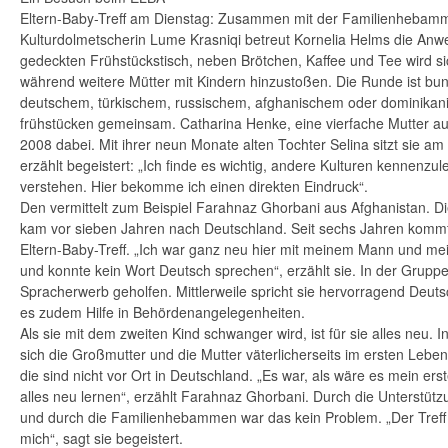
Eltern-Baby-Treff am Dienstag: Zusammen mit der Familienhebamm
Kulturdolmetscherin Lume Krasniqi betreut Kornelia Helms die Anwe
gedeckten Frühstückstisch, neben Brötchen, Kaffee und Tee wird si
während weitere Mütter mit Kindern hinzustoßen. Die Runde ist bun
deutschem, türkischem, russischem, afghanischem oder dominikan
frühstücken gemeinsam. Catharina Henke, eine vierfache Mutter aus 
2008 dabei. Mit ihrer neun Monate alten Tochter Selina sitzt sie am
erzählt begeistert: „Ich finde es wichtig, andere Kulturen kennenzu
verstehen. Hier bekomme ich einen direkten Eindruck“.
Den vermittelt zum Beispiel Farahnaz Ghorbani aus Afghanistan. Di
kam vor sieben Jahren nach Deutschland. Seit sechs Jahren komm
Eltern-Baby-Treff. „Ich war ganz neu hier mit meinem Mann und me
und konnte kein Wort Deutsch sprechen“, erzählt sie. In der Gruppe
Spracherwerb geholfen. Mittlerweile spricht sie hervorragend Deut
es zudem Hilfe in Behördenangelegenheiten.
Als sie mit dem zweiten Kind schwanger wird, ist für sie alles neu.
sich die Großmutter und die Mutter väterlicherseits im ersten Lebe
die sind nicht vor Ort in Deutschland. „Es war, als wäre es mein er
alles neu lernen“, erzählt Farahnaz Ghorbani. Durch die Unterstütz
und durch die Familienhebammen war das kein Problem. „Der Treff i
mich“, sagt sie begeistert.