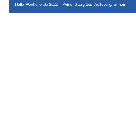
Hallo Wochenende 2022 – Peine, Salzgitter, Wolfsburg, Gifhorn