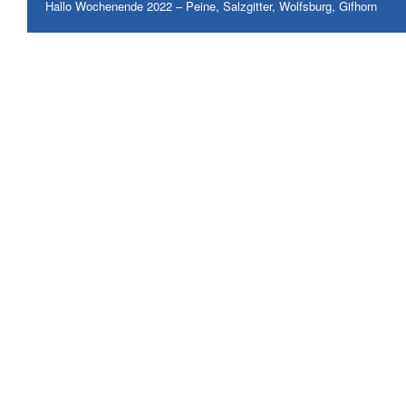
Hallo Wochenende 2022 – Peine, Salzgitter, Wolfsburg, Gifhorn