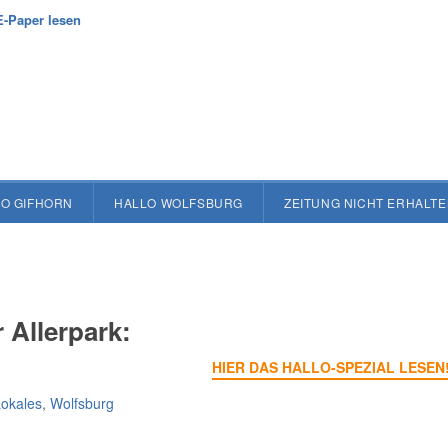
E-Paper lesen
O GIFHORN
HALLO WOLFSBURG
ZEITUNG NICHT ERHALT
 Allerpark:
HIER DAS HALLO-SPEZIAL LESEN
okales
,
Wolfsburg