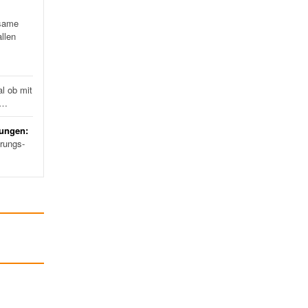
same
llen
l ob mit
d…
rungen:
erungs-