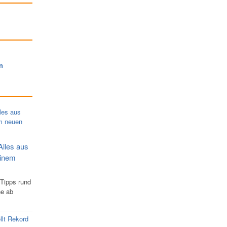
n
Alles aus
einem
 Tipps rund
ne ab
llt Rekord