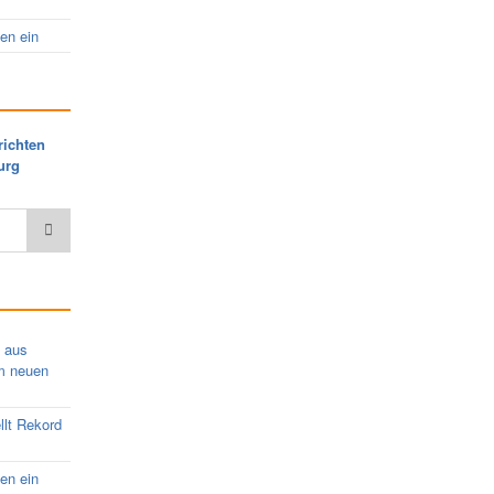
nen ein
richten
urg
s aus
em neuen
llt Rekord
nen ein