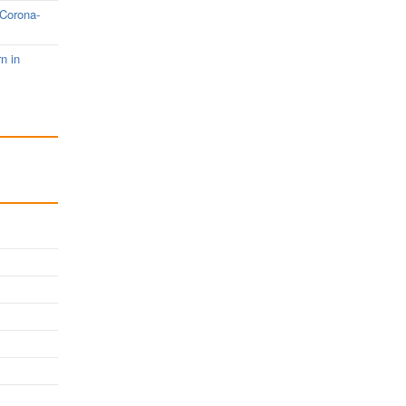
 Corona-
rn in