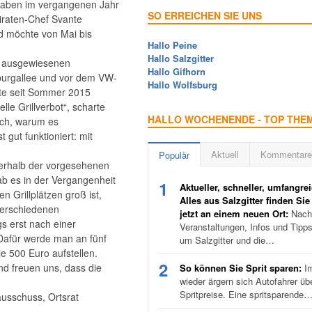
e haben im vergangenen Jahr
SO ERREICHEN SIE UNS
Piraten-Chef Svante
nd möchte von Mai bis
Hallo Peine
Hallo Salzgitter
er ausgewiesenen
Hallo Gifhorn
nburgallee und vor dem VW-
Hallo Wolfsburg
rte seit Sommer 2015
e Grillverbot“, scharte
HALLO WOCHENENDE - TOP THE
lich, warum es
 gut funktioniert: mit
Aktuell
Kommentare
Populär
ußerhalb der vorgesehenen
gab es in der Vergangenheit
1
Aktueller, schneller, umfangrei
 Grillplätzen groß ist,
Alles aus Salzgitter finden Sie
 verschiedenen
jetzt an einem neuen Ort:
Nachr
gs erst nach einer
Veranstaltungen, Infos und Tipp
 Dafür werde man an fünf
um Salzgitter und die…
je 500 Euro aufstellen.
2
nd freuen uns, dass die
So können Sie Sprit sparen:
I
wieder ärgern sich Autofahrer üb
Spritpreise. Eine spritsparende
ausschuss, Ortsrat