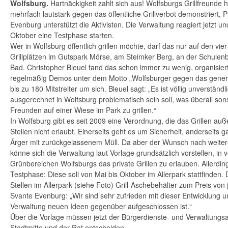
Wolfsburg.
Hartnäckigkeit zahlt sich aus! Wolfsburgs Grillfreund
mehrfach lautstark gegen das öffentliche Grillverbot demonstriert, 
Evenburg unterstützt die Aktivisten. Die Verwaltung reagiert jetzt u
Oktober eine Testphase starten.
Wer in Wolfsburg öffentlich grillen möchte, darf das nur auf den vi
Grillplätzen im Gutspark Mörse, am Steimker Berg, an der Schule
Bad. Christopher Bleuel fand das schon immer zu wenig, organisie
regelmäßig Demos unter dem Motto „Wolfsburger gegen das generell
bis zu 180 Mitstreiter um sich. Bleuel sagt: „Es ist völlig unverständ
ausgerechnet in Wolfsburg problematisch sein soll, was überall sonst
Freunden auf einer Wiese im Park zu grillen.“
In Wolfsburg gibt es seit 2009 eine Verordnung, die das Grillen a
Stellen nicht erlaubt. Einerseits geht es um Sicherheit, anderseits 
Ärger mit zurückgelassenem Müll. Da aber der Wunsch nach weiteren
könne sich die Verwaltung laut Vorlage grundsätzlich vorstellen, in
Grünbereichen Wolfsburgs das private Grillen zu erlauben. Allerdin
Testphase: Diese soll von Mai bis Oktober im Allerpark stattfinden.
Stellen im Allerpark (siehe Foto) Grill-Aschebehälter zum Preis von 
Svante Evenburg: „Wir sind sehr zufrieden mit dieser Entwicklung u
Verwaltung neuen Ideen gegenüber aufgeschlossen ist.“
Über die Vorlage müssen jetzt der Bürgerdienste- und Verwaltungs
Stadtmitte und der Rat entscheiden.