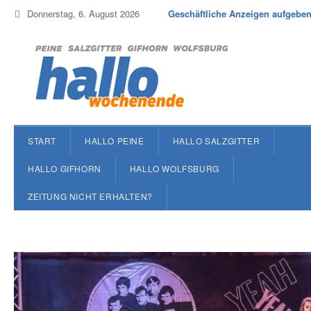
Donnerstag, 6. August 2026
Geschäftliche Anzeigen aufgebe
START
HALLO PEINE
HALLO SALZGITTER
HALLO GIFHORN
HALLO WOLFSBURG
ZEITUNG NICHT ERHALTEN?