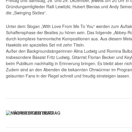
Freitag und Samstag, 28. und 29. Dezember, jeweils um 20 Uhr in d
Gründungsmitglieder Ralli Lewitzki, Hubert Bienias und Andy Seine
die „Swinging Sixties“.
Unter dem Slogan „With Love From Me To You“ werden zum Auftakt
Schaffensphase der Beatles zu hören sein. Das folgende „Abbey-Ro
durch komplexe harmonische Kompositionen aus. Aus diesem Meist
Hawkids ein spezielles Set mit zehn Titeln.
Außer den Backgroundsängerinnen Alina Ludwig und Romina Bulba
insbesondere Bassist Fritz Ludwig, Gitarrist Florian Becker und K
beim Publikum nachhaltig in Erinnerung bringen. Es bleibt aber nic
Zudem sind an den Abenden die bekannten Ohrwürmer im Program
gelaunten Fans in der Regel schnell und freudig einsteigen lassen.
VORHERIGER BEITRAG