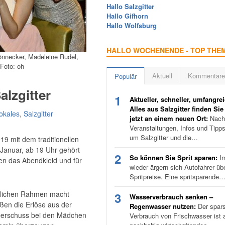
Hallo Salzgitter
Hallo Gifhorn
Hallo Wolfsburg
HALLO WOCHENENDE - TOP THE
önnecker, Madeleine Rudel,
Foto: oh
Aktuell
Kommentare
Populär
alzgitter
1
Aktueller, schneller, umfangrei
Alles aus Salzgitter finden Sie
okales
,
Salzgitter
jetzt an einem neuen Ort:
Nachr
Veranstaltungen, Infos und Tipp
um Salzgitter und die…
19 mit dem traditionellen
Januar, ab 19 Uhr gehört
2
So können Sie Sprit sparen:
I
men das Abendkleid und für
wieder ärgern sich Autofahrer üb
Spritpreise. Eine spritsparende
estlichen Rahmen macht
3
Wasserverbrauch senken –
ßen die Erlöse aus der
Regenwasser nutzen:
Der spar
berschuss bei den Mädchen
Verbrauch von Frischwasser ist a