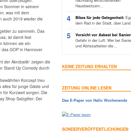
kamin überzeugen.
nachhaltig wirtschaftenden
Hausbesitzern…
en Sommer in seinem
en, was mit dem
4
Bikes für jede Gelegenheit:
Ega
n auch 2019 wieder die
dem Rad in der Stadt, über Lan
gelder zu sammeln. Das
5
Vorsicht vor Asbest bei Sanie
s, ist damit fest
Gefahr in der Luft: Wer bei Sani
n können sie ein
und Abrissarbeiten die…
ür das GOP in Hannover
t der Akrobatik“ zeigen die
KEINE ZEITUNG ERHALTEN
ster Stand Up Comedy durch
 bewährten Konzept treu
p alles für junge Gäste und
ZEITUNG ONLINE LESEN
 für Kurzweil sorgen. Die
day Shop Salzgitter. Der
Das E-Paper von Hallo Wochenende
SONDERVERÖFFENTLICHUNGEN