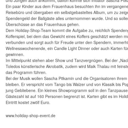
und Jungen auch ankommt, davon konnte sich Initiator Sascha Pit
Ein paar Kinder aus dem Frauenhaus besuchten ihn im vergangen
Reisebüro und übergaben ein selbstgebasteltes Album, um zu zeig
Spendengeld der Ballgäste alles unternommen wurde. Und so solle
Überschüsse an das Frauenhaus gehen.
Dem Holiday-Shop-Team kommt die Aufgabe zu, reichlich Spenden
Kofferspiel, bei dem das Gewicht eines Koffers geschätzt werden mus
verbunden und sorgt auch für Freude unter den Spendern, immerhi
Wellnesswochenende, ein Candle Light Dinner oder auch Karten f
gewinnen.
Im Mittelpunkt stehen aber Show und Tanzvergnügen. Bei der „Nach
Toledos künstlerische Akrobatik, zudem wird Maik Thalau mit fein
das Programm führen.
Bei der Musik wollen Sascha Pitkamin und die Organisatoren ihrem
bleiben. Er verspricht vom Tango bis Walzer und von Klassik bis Po
jung Gebliebene. Ein kleines Showprogramm soll in den Tanzpausen
Gästezahl ist auf 160 Personen begrenzt ist. Karten gibt es im Holi
Eintritt kostet zwölf Euro.
www.holiday-shop-event.de