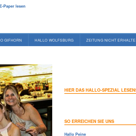
E-Paper lesen
O GIFHORN
HALLO WOLFSBURG
ZEITUNG NICHT ERHALT
HIER DAS HALLO-SPEZIAL LESEN
SO ERREICHEN SIE UNS
Hallo Peine