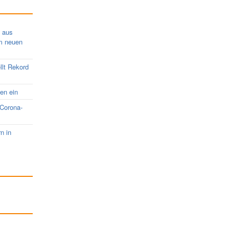
s aus
em neuen
llt Rekord
nen ein
 Corona-
rn in