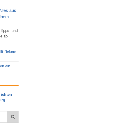
Alles aus
einem
 Tipps rund
ne ab
llt Rekord
nen ein
richten
urg