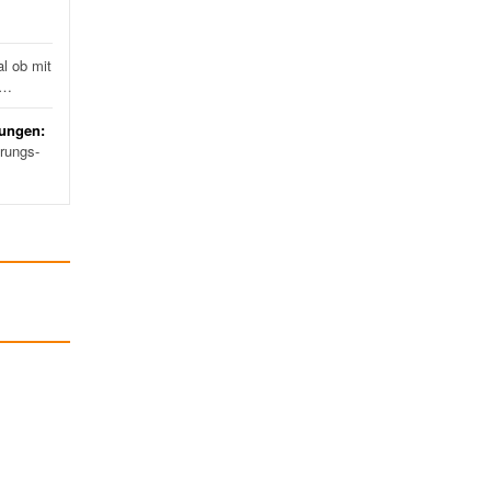
l ob mit
d…
rungen:
erungs-