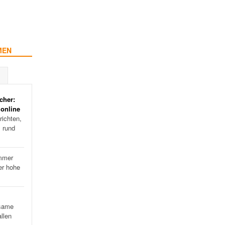
MEN
cher:
 online
ichten,
s rund
mmer
er hohe
…
same
llen