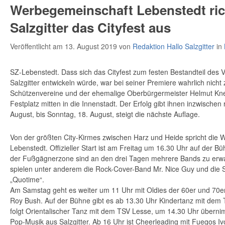
Werbegemeinschaft Lebenstedt ric
Salzgitter das Cityfest aus
Veröffentlicht am 13. August 2019
von
Redaktion Hallo Salzgitter
in
SZ-Lebenstedt. Dass sich das Cityfest zum festen Bestandteil des 
Salzgitter entwickeln würde, war bei seiner Premiere wahrlich nicht 
Schützenvereine und der ehemalige Oberbürgermeister Helmut Kne
Festplatz mitten in die Innenstadt. Der Erfolg gibt ihnen inzwischen 
August, bis Sonntag, 18. August, steigt die nächste Auflage.
Von der größten City-Kirmes zwischen Harz und Heide spricht die
Lebenstedt. Offizieller Start ist am Freitag um 16.30 Uhr auf der 
der Fußgägnerzone sind an den drei Tagen mehrere Bands zu erw
spielen unter anderem die Rock-Cover-Band Mr. Nice Guy und die
„Quotime“.
Am Samstag geht es weiter um 11 Uhr mit Oldies der 60er und 70e
Roy Bush. Auf der Bühne gibt es ab 13.30 Uhr Kindertanz mit dem 
folgt Orientalischer Tanz mit dem TSV Lesse, um 14.30 Uhr überni
Pop-Musik aus Salzgitter. Ab 16 Uhr ist Cheerleading mit Fuegos I