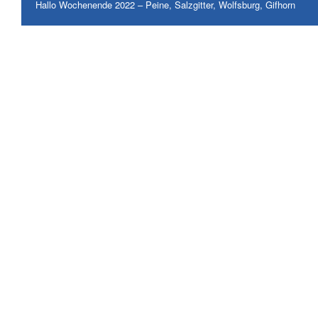
Hallo Wochenende 2022 – Peine, Salzgitter, Wolfsburg, Gifhorn