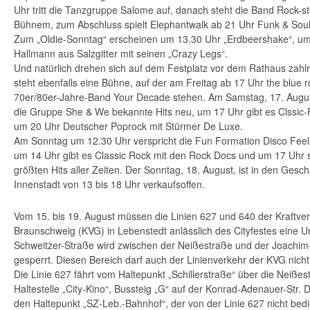
Uhr tritt die Tanzgruppe Salome auf, danach steht die Band Rock-st
Bühnem, zum Abschluss spielt Elephantwalk ab 21 Uhr Funk & Soul
Zum „Oldie-Sonntag“ erscheinen um 13.30 Uhr „Erdbeershake“, u
Hallmann aus Salzgitter mit seinen „Crazy Legs“.
Und natürlich drehen sich auf dem Festplatz vor dem Rathaus zahlr
steht ebenfalls eine Bühne, auf der am Freitag ab 17 Uhr the blue 
70er/80er-Jahre-Band Your Decade stehen. Am Samstag, 17. August,
die Gruppe She & We bekannte Hits neu, um 17 Uhr gibt es Clssic-
um 20 Uhr Deutscher Poprock mit Stürmer De Luxe.
Am Sonntag um 12.30 Uhr verspricht die Fun Formation Disco Feeli
um 14 Uhr gibt es Classic Rock mit den Rock Docs und um 17 Uhr sp
größten Hits aller Zeiten. Der Sonntag, 18. August, ist in den Gesc
Innenstadt von 13 bis 18 Uhr verkaufsoffen.
Vom 15. bis 19. August müssen die Linien 627 und 640 der Kraftver
Braunschweig (KVG) in Lebenstedt anlässlich des Cityfestes eine Um
Schweitzer-Straße wird zwischen der Neißestraße und der Joachim
gesperrt. Diesen Bereich darf auch der Linienverkehr der KVG nicht
Die Linie 627 fährt vom Haltepunkt „Schillerstraße“ über die Neißest
Haltestelle „City-Kino“, Bussteig „G“ auf der Konrad-Adenauer-Str. D
den Haltepunkt „SZ-Leb.-Bahnhof“, der von der Linie 627 nicht bedie