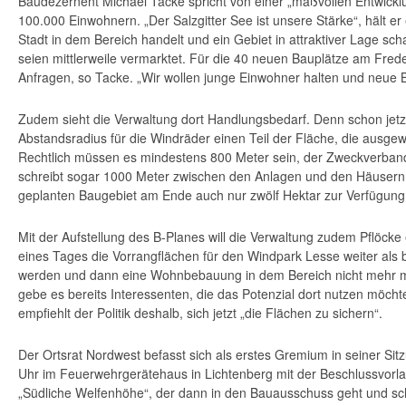
Baudezernent Michael Tacke spricht von einer „maßvollen Entwicklun
100.000 Einwohnern. „Der Salzgitter See ist unsere Stärke“, hält er e
Stadt in dem Bereich handelt und ein Gebiet in attraktiver Lage sch
seien mittlerweile vermarktet. Für die 40 neuen Bauplätze am Fred
Anfragen, so Tacke. „Wir wollen junge Einwohner halten und neue 
Zudem sieht die Verwaltung dort Handlungsbedarf. Denn schon jetz
Abstandsradius für die Windräder einen Teil der Fläche, die ausgew
Rechtlich müssen es mindestens 800 Meter sein, der Zweckverba
schreibt sogar 1000 Meter zwischen den Anlagen und den Häusern
geplanten Baugebiet am Ende auch nur zwölf Hektar zur Verfügung
Mit der Aufstellung des B-Planes will die Verwaltung zudem Pflöcke
eines Tages die Vorrangflächen für den Windpark Lesse weiter als 
werden und dann eine Wohnbebauung in dem Bereich nicht mehr m
gebe es bereits Interessenten, die das Potenzial dort nutzen möcht
empfiehlt der Politik deshalb, sich jetzt „die Flächen zu sichern“.
Der Ortsrat Nordwest befasst sich als erstes Gremium in seiner Si
Uhr im Feuerwehrgerätehaus in Lichtenberg mit der Beschlussvorl
„Südliche Welfenhöhe“, der dann in den Bauausschuss geht und schl