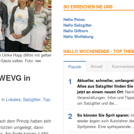
SO ERREICHEN SIE UNS
Hallo Peine
Hallo Salzgitter
Hallo Gifhorn
Hallo Wolfsburg
HALLO WOCHENENDE - TOP THE
 Ulrike Hopp (Mitte mit gelber
 Gäste selber. Foto: rwe
Aktuell
Kommentare
Populär
 WEVG in
1
Aktueller, schneller, umfangrei
Alles aus Salzgitter finden Sie
jetzt an einem neuen Ort:
Nachr
Veranstaltungen, Infos und Tipp
r
in
Lokales
,
Salzgitter
,
Top-
um Salzgitter und die…
2
So können Sie Sprit sparen:
I
ch dem Prinzip haben sich
wieder ärgern sich Autofahrer üb
Spritpreise. Eine spritsparende
hürzen umgelegt, dann
eßen. Am Ende kamen 1.650