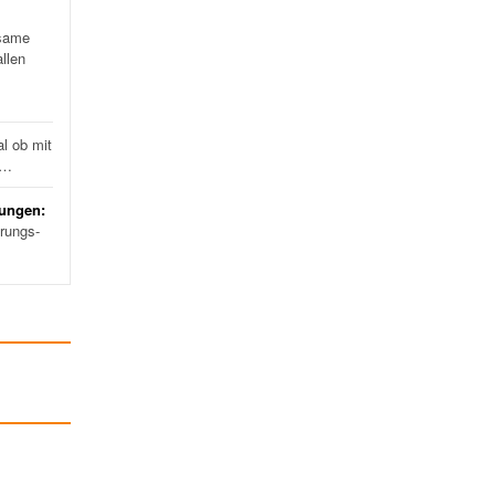
same
llen
l ob mit
d…
rungen:
erungs-