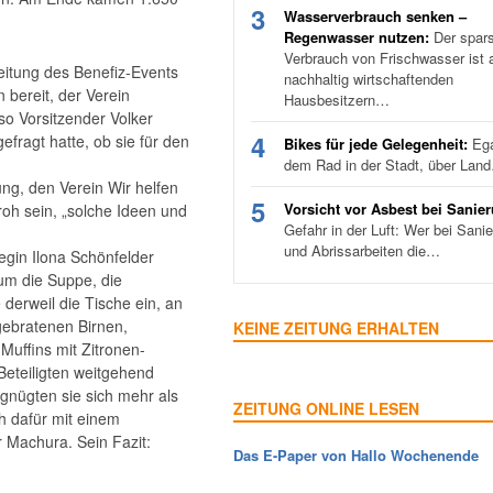
3
Wasserverbrauch senken –
Regenwasser nutzen:
Der spar
Verbrauch von Frischwasser ist a
reitung des Benefiz-Events
nachhaltig wirtschaftenden
 bereit, der Verein
Hausbesitzern…
o Vorsitzender Volker
4
fragt hatte, ob sie für den
Bikes für jede Gelegenheit:
Ega
dem Rad in der Stadt, über Lan
ng, den Verein Wir helfen
5
Vorsicht vor Asbest bei Sanie
roh sein, „solche Ideen und
Gefahr in der Luft: Wer bei Sani
und Abrissarbeiten die…
egin Ilona Schönfelder
um die Suppe, die
derweil die Tische ein, an
gebratenen Birnen,
KEINE ZEITUNG ERHALTEN
uffins mit Zitronen-
Beteiligten weitgehend
rgnügten sie sich mehr als
ZEITUNG ONLINE LESEN
h dafür mit einem
r Machura. Sein Fazit:
Das E-Paper von Hallo Wochenende