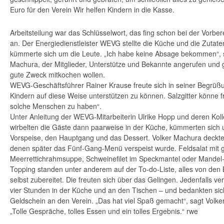
Euro für den Verein Wir helfen Kindern in die Kasse.
Arbeitsteilung war das Schlüsselwort, das fing schon bei der Vorbe
an. Der Energiedienstleister WEVG stellte die Küche und die Zutaten
kümmerte sich um die Leute. „Ich habe keine Absage bekommen“, s
Machura, der Mitglieder, Unterstütze und Bekannte angerufen und ge
gute Zweck mitkochen wollen.
WEVG-Geschäftsführer Rainer Krause freute sich in seiner Begrüßu
Kindern auf diese Weise unterstützen zu können. Salzgitter könne f
solche Menschen zu haben“.
Unter Anleitung der WEVG-Mitarbeiterin Ulrike Hopp und deren Koll
wirbelten die Gäste dann paarweise in der Küche, kümmerten sich 
Vorspeise, den Hauptgang und das Dessert. Volker Machura deckte 
denen später das Fünf-Gang-Menü verspeist wurde. Feldsalat mit 
Meerrettichrahmsuppe, Schweinefilet im Speckmantel oder Mandel-M
Topping standen unter anderem auf der To-do-Liste, alles von den 
selbst zubereitet. Die freuten sich über das Gelingen. Jedenfalls ve
vier Stunden in der Küche und an den Tischen – und bedankten sic
Geldschein an den Verein. „Das hat viel Spaß gemacht“, sagt Volke
„Tolle Gespräche, tolles Essen und ein tolles Ergebnis.“ rwe