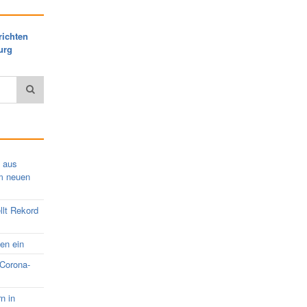
richten
urg
s aus
em neuen
llt Rekord
nen ein
 Corona-
rn in