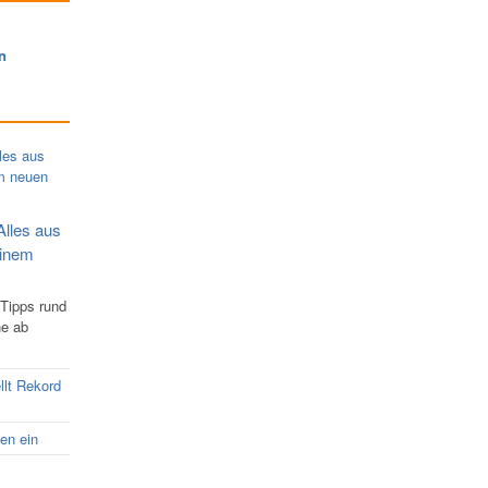
n
Alles aus
einem
 Tipps rund
ne ab
llt Rekord
nen ein