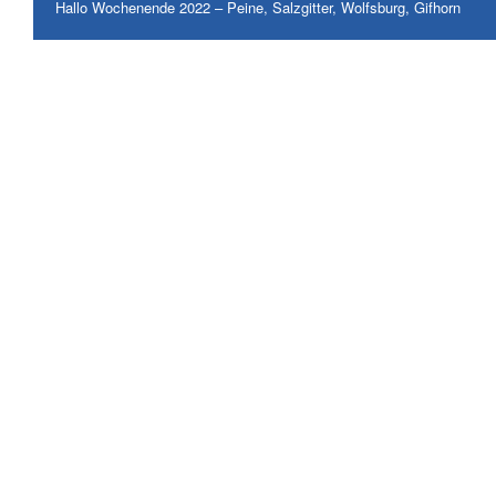
Hallo Wochenende 2022 – Peine, Salzgitter, Wolfsburg, Gifhorn