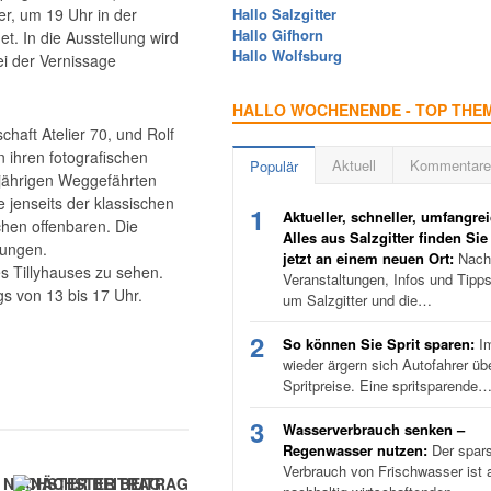
r, um 19 Uhr in der
Hallo Salzgitter
Hallo Gifhorn
et. In die Ausstellung wird
Hallo Wolfsburg
ei der Vernissage
HALLO WOCHENENDE - TOP THE
haft Atelier 70, und Rolf
 ihren fotografischen
Aktuell
Kommentare
Populär
ngjährigen Weggefährten
e jenseits der klassischen
1
Aktueller, schneller, umfangrei
chen offenbaren. Die
Alles aus Salzgitter finden Sie
mungen.
jetzt an einem neuen Ort:
Nachr
s Tillyhauses zu sehen.
Veranstaltungen, Infos und Tipp
s von 13 bis 17 Uhr.
um Salzgitter und die…
2
So können Sie Sprit sparen:
I
wieder ärgern sich Autofahrer üb
Spritpreise. Eine spritsparende
3
Wasserverbrauch senken –
Regenwasser nutzen:
Der spar
Verbrauch von Frischwasser ist a
NÄCHSTER BEITRAG