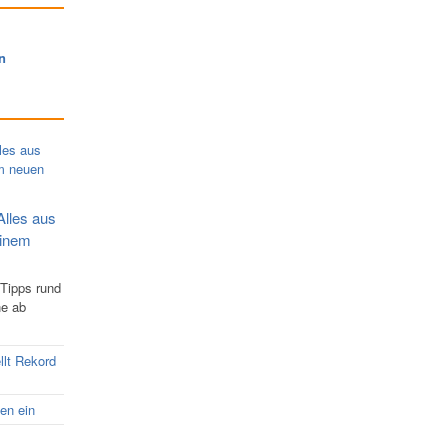
n
Alles aus
einem
 Tipps rund
ne ab
llt Rekord
nen ein