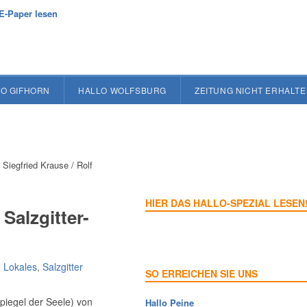
E-Paper lesen
O GIFHORN
HALLO WOLFSBURG
ZEITUNG NICHT ERHALT
 Siegfried Krause / Rolf
HIER DAS HALLO-SPEZIAL LESEN
Salzgitter-
n
Lokales
,
Salzgitter
SO ERREICHEN SIE UNS
Spiegel der Seele) von
Hallo Peine