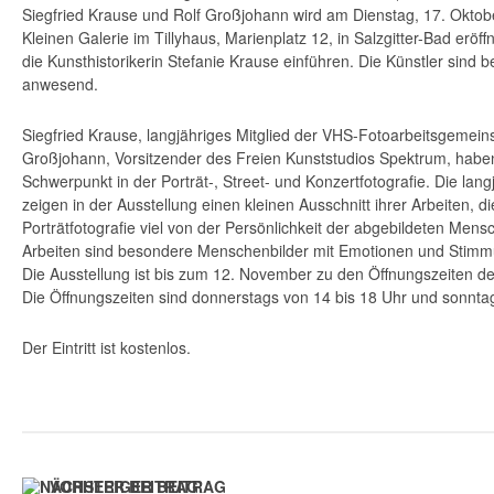
Siegfried Krause und Rolf Großjohann wird am Dienstag, 17. Oktobe
Kleinen Galerie im Tillyhaus, Marienplatz 12, in Salzgitter-Bad eröffn
die Kunsthistorikerin Stefanie Krause einführen. Die Künstler sind b
anwesend.
Siegfried Krause, langjähriges Mitglied der VHS-Fotoarbeitsgemeinsc
Großjohann, Vorsitzender des Freien Kunststudios Spektrum, haben
Schwerpunkt in der Porträt-, Street- und Konzertfotografie. Die la
zeigen in der Ausstellung einen kleinen Ausschnitt ihrer Arbeiten, di
Porträtfotografie viel von der Persönlichkeit der abgebildeten Mens
Arbeiten sind besondere Menschenbilder mit Emotionen und Stim
Die Ausstellung ist bis zum 12. November zu den Öffnungszeiten de
Die Öffnungszeiten sind donnerstags von 14 bis 18 Uhr und sonntag
Der Eintritt ist kostenlos.
VORHERIGER BEITRAG