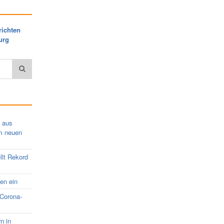
richten
urg
s aus
em neuen
llt Rekord
nen ein
 Corona-
rn in