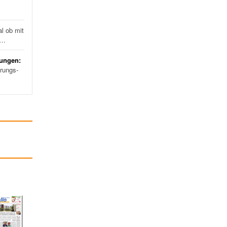
l ob mit
d…
rungen:
erungs-