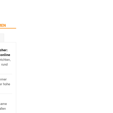
MEN
cher:
 online
ichten,
s rund
mmer
er hohe
…
same
llen