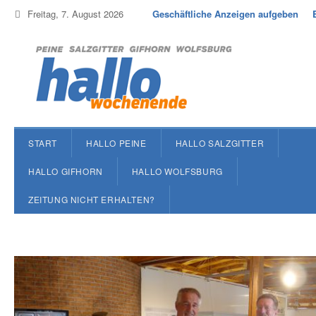
Freitag, 7. August 2026
Geschäftliche Anzeigen aufgeben
START
HALLO PEINE
HALLO SALZGITTER
HALLO GIFHORN
HALLO WOLFSBURG
ZEITUNG NICHT ERHALTEN?