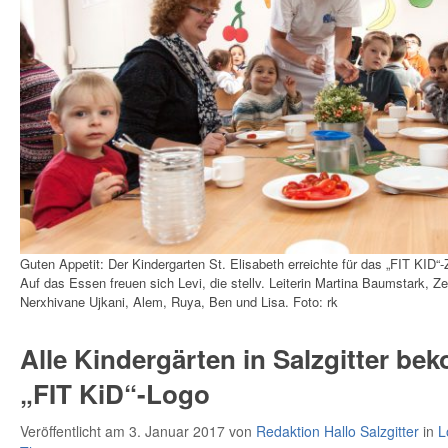
Guten Appetit: Der Kindergarten St. Elisabeth erreichte für das „FIT KID“-Z
Auf das Essen freuen sich Levi, die stellv. Leiterin Martina Baumstark, Z
Nerxhivane Ujkani, Alem, Ruya, Ben und Lisa. Foto: rk
Alle Kindergärten in Salzgitter b
„FIT KiD“-Logo
Veröffentlicht am 3. Januar 2017
von
Redaktion Hallo Salzgitter
in
L