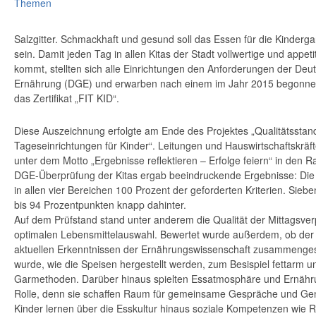
Themen
Salzgitter. Schmackhaft und gesund soll das Essen für die Kindergar
sein. Damit jeden Tag in allen Kitas der Stadt vollwertige und appeti
kommt, stellten sich alle Einrichtungen den Anforderungen der Deut
Ernährung (DGE) und erwarben nach einem im Jahr 2015 begonnen
das Zertifikat „FIT KID“.
Diese Auszeichnung erfolgte am Ende des Projektes „Qualitätsstand
Tageseinrichtungen für Kinder“. Leitungen und Hauswirtschaftskräf
unter dem Motto „Ergebnisse reflektieren – Erfolge feiern“ in den R
DGE-Überprüfung der Kitas ergab beeindruckende Ergebnisse: Die Ki
in allen vier Bereichen 100 Prozent der geforderten Kriterien. Siebe
bis 94 Prozentpunkten knapp dahinter.
Auf dem Prüfstand stand unter anderem die Qualität der Mittagsver
optimalen Lebensmittelauswahl. Bewertet wurde außerdem, ob der
aktuellen Erkenntnissen der Ernährungswissenschaft zusammengestel
wurde, wie die Speisen hergestellt werden, zum Besispiel fettarm 
Garmethoden. Darüber hinaus spielten Essatmosphäre und Ernähru
Rolle, denn sie schaffen Raum für gemeinsame Gespräche und Gen
Kinder lernen über die Esskultur hinaus soziale Kompetenzen wie