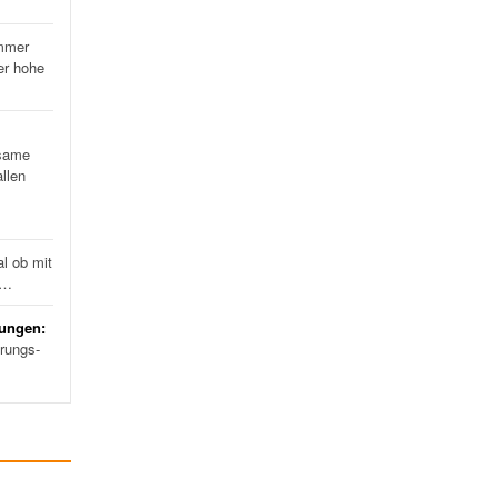
mmer
er hohe
…
same
llen
l ob mit
d…
rungen:
erungs-