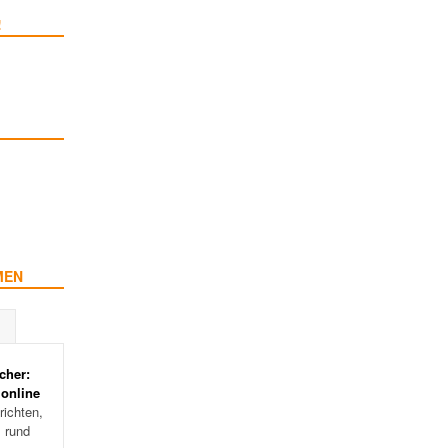
!
MEN
cher:
 online
ichten,
s rund