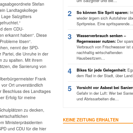
um Salzgitter und die…
dtagsabgeordnete Stefan
sein Landtagskollege
2
So können Sie Sprit sparen:
I
 Lage Salzgitters
wieder ärgern sich Autofahrer üb
efruchtet.“
Spritpreise. Eine spritsparende
 und dem CDU-
3
gen erkannt haben“. Diese
Wasserverbrauch senken –
 Probleme lösen“.
Regenwasser nutzen:
Der spar
Verbrauch von Frischwasser ist a
ichen, nennt der SPD-
nachhaltig wirtschaftenden
r Partei, die Unruhe in der
Hausbesitzern…
 zu spalten. Mit ihrem
lätzen, die Sanierung von
4
Bikes für jede Gelegenheit:
Ega
dem Rad in der Stadt, über Lan
 Oberbürgermeister Frank
n vor Ort unverständlich
5
Vorsicht vor Asbest bei Sanie
Der Beschluss des Landtages
Gefahr in der Luft: Wer bei Sani
er Erfolg für meine
und Abrissarbeiten die…
 Schulplätzen zu decken,
irtschaftlichen
KEINE ZEITUNG ERHALTEN
rem Ministerpräsidenten
SPD und CDU für die hier