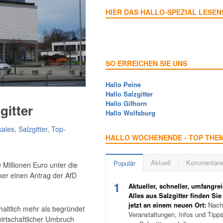
HIER DAS HALLO-SPEZIAL LESEN
SO ERREICHEN SIE UNS
Hallo Peine
Hallo Salzgitter
Hallo Gifhorn
gitter
Hallo Wolfsburg
kales
,
Salzgitter
,
Top-
HALLO WOCHENENDE - TOP THE
Aktuell
Kommentare
Populär
0 Millionen Euro unter die
ker einen Antrag der AfD
1
Aktueller, schneller, umfangrei
Alles aus Salzgitter finden Sie
jetzt an einem neuen Ort:
Nachr
nhaltlich mehr als begründet
Veranstaltungen, Infos und Tipp
irtschaftlicher Umbruch