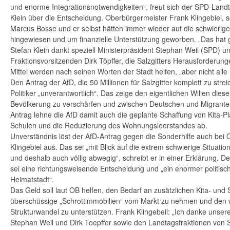
und enorme Integrationsnotwendigkeiten“, freut sich der SPD-Lan
Klein über die Entscheidung. Oberbürgermeister Frank Klingebiel, 
Marcus Bosse und er selbst hätten immer wieder auf die schwierige
hingewiesen und um finanzielle Unterstützung geworben. „Das hat g
Stefan Klein dankt speziell Ministerpräsident Stephan Weil (SPD)
Fraktionsvorsitzenden Dirk Töpffer, die Salzgitters Herausforderun
Mittel werden nach seinen Worten der Stadt helfen, „aber nicht alle
Den Antrag der AfD, die 50 Millionen für Salzgitter komplett zu stre
Politiker „unverantwortlich“. Das zeige den eigentlichen Willen diese
Bevölkerung zu verschärfen und zwischen Deutschen und Migranten
Antrag lehne die AfD damit auch die geplante Schaffung von Kita-P
Schulen und die Reduzierung des Wohnungsleerstandes ab.
Unverständnis löst der AfD-Antrag gegen die Sonderhilfe auch bei
Klingebiel aus. Das sei „mit Blick auf die extrem schwierige Situatio
und deshalb auch völlig abwegig“, schreibt er in einer Erklärung. 
sei eine richtungsweisende Entscheidung und „ein enormer politisch
Heimatstadt“.
Das Geld soll laut OB helfen, den Bedarf an zusätzlichen Kita- und
überschüssige „Schrottimmobilien“ vom Markt zu nehmen und den w
Strukturwandel zu unterstützen. Frank Klingebeil: „Ich danke unse
Stephan Weil und Dirk Toepffer sowie den Landtagsfraktionen von 