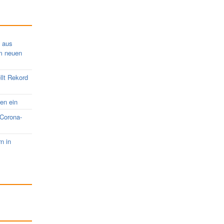
s aus
em neuen
llt Rekord
nen ein
 Corona-
rn in