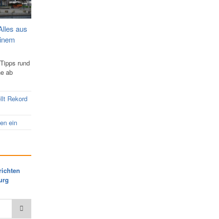
Alles aus
einem
 Tipps rund
ne ab
llt Rekord
nen ein
richten
urg