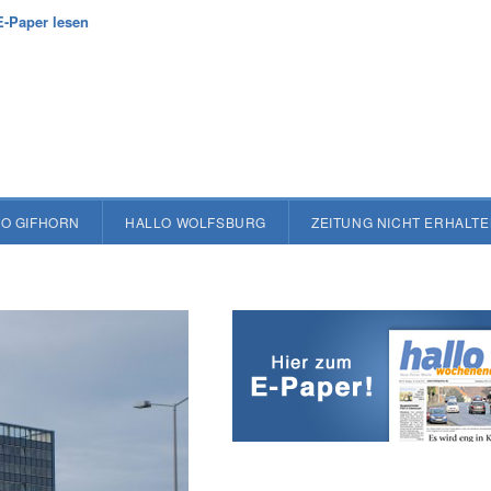
E-Paper lesen
O GIFHORN
HALLO WOLFSBURG
ZEITUNG NICHT ERHALT