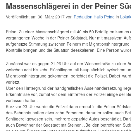
Massenschlägerei in der Peiner Sü
Veröffentlicht am 30. März 2017
von
Redaktion Hallo Peine
in
Lokal
Peine. Zu einer Massenschlägerei mit 40 bis 50 Beteiligten kam e
vergangenen Woche in der Peiner Südstadt. Nur mit massivem Aufge
aufgeheizte Stimmung zwischen Peinern mit Migrationshintergrund 
Kontrolle bringen und die Situation deeskalieren. Eine Person wu
Zunächst war es gegen 21.26 Uhr auf der Wiesenstraße zu einer 
zwischen acht bis zehn Flüchtlingen mit hauptsächlich syrischem u
Migrationshintergrund gekommen, berichtet die Polizei. Dabei wur
verletzt.
Über den Hintergrund der handgreiflichen Auseinandersetzung lie
Erkenntnisse vor, zumal vor dem Eintreffen der Polizei einige der Be
verlassen hatten.
Kurz vor 23 Uhr wurde die Polizei dann erneut in die Peiner Südstad
des Bahnhofs hatten etwa zehn Personen, darunter sollen auch Bete
Schlägerei gewesen sein, mehrere geparkte Autos beschädigt. Dar
auch Bewohner der Südstadt mit Steinen. „Bei den betroffenen Sü