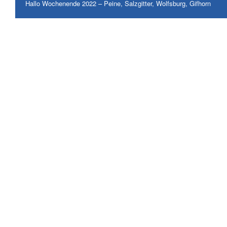
Hallo Wochenende 2022 – Peine, Salzgitter, Wolfsburg, Gifhorn