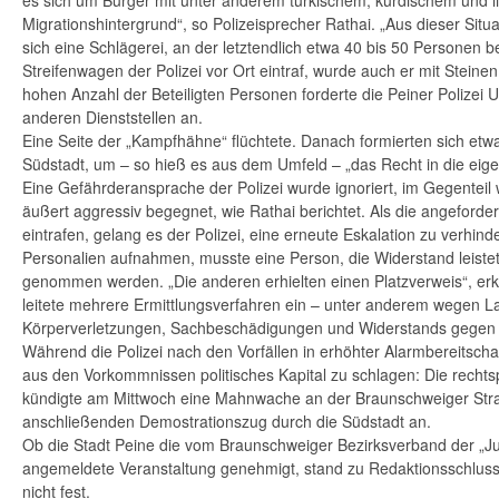
es sich um Bürger mit unter anderem türkischem, kurdischem und 
Migrationshintergrund“, so Polizeisprecher Rathai. „Aus dieser Situ
sich eine Schlägerei, an der letztendlich etwa 40 bis 50 Personen be
Streifenwagen der Polizei vor Ort eintraf, wurde auch er mit Steine
hohen Anzahl der Beteiligten Personen forderte die Peiner Polizei 
anderen Dienststellen an.
Eine Seite der „Kampfhähne“ flüchtete. Danach formierten sich etw
Südstadt, um – so hieß es aus dem Umfeld – „das Recht in die ei
Eine Gefährderansprache der Polizei wurde ignoriert, im Gegenteil 
äußert aggressiv begegnet, wie Rathai berichtet. Als die angeforde
eintrafen, gelang es der Polizei, eine erneute Eskalation zu verhin
Personalien aufnahmen, musste eine Person, die Widerstand leist
genommen werden. „Die anderen erhielten einen Platzverweis“, erklä
leitete mehrere Ermittlungsverfahren ein – unter anderem wegen L
Körperverletzungen, Sachbeschädigungen und Widerstands gegen 
Während die Polizei nach den Vorfällen in erhöhter Alarmbereitschaf
aus den Vorkommnissen politisches Kapital zu schlagen: Die rechtsp
kündigte am Mittwoch eine Mahnwache an der Braunschweiger Str
anschließenden Demostrationszug durch die Südstadt an.
Ob die Stadt Peine die vom Braunschweiger Bezirksverband der „Ju
angemeldete Veranstaltung genehmigt, stand zu Redaktionsschluss
nicht fest.