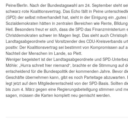
Peine/Berlin. Nach der Bundestagswahl am 24. September steht sei
schwarz-rote Koalitionsvertrag. Das Echo fällt in Peine unterschiedl
(SPD) der selbst mitverhandelt hat, sieht in der Einigung ein „gutes
Sozialdemokraten hätten in zentralen Bereichen wie Rente, BIldung 
Heil. Besonders freut er sich, dass die SPD das Finanzministerium er
Christdemokraten schwer im Magen liegt. Das sieht auch Christoph P
Landtagsabgeordnete und Vorsitzender des CDU-Kreisverbands urte
positiv: Der Koalitionsvertrag sei bestimmt von Kompromissen auf a
Nachteil der Menschen im Lande, so Plett.
Weniger begeistert ist der Landtagsabgeordnete und SPD-Unterbezi
Möhle: „Hurra schreit hier niemand“, brachte er die Stimmung auf d
entscheidend für die Bundespolitik der kommenden Jahre. Bevor di
Geschäfte übernehmen kann, gibt es noch Parteitage abzuwarten.
legt jetzt auf dem Mitgliederentscheid von der SPD-Basis. Sollten 
bis zum 4. März gegen eine Regierungsbeteiligung stimmen und me
sagen, müssen die Karten komplett neu gemischt werden.