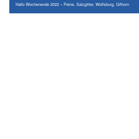
Hallo Wochenende 2022 – Peine, Salzgitter, Wolfsburg, Gifhorn