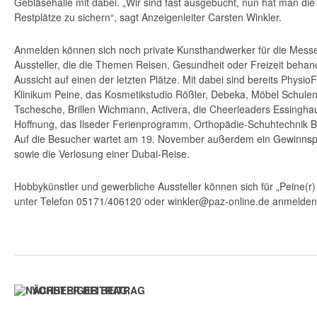
Gebläsehalle mit dabei. „Wir sind fast ausgebucht, nun hat man die 
Restplätze zu sichern“, sagt Anzeigenleiter Carsten Winkler.
Anmelden können sich noch private Kunsthandwerker für die Mess
Aussteller, die die Themen Reisen, Gesundheit oder Freizeit behan
Aussicht auf einen der letzten Plätze. Mit dabei sind bereits Physio
Klinikum Peine, das Kosmetikstudio Rößler, Debeka, Möbel Schule
Tschesche, Brillen Wichmann, Activera, die Cheerleaders Essinghau
Hoffnung, das Ilseder Ferienprogramm, Orthopädie-Schuhtechnik 
Auf die Besucher wartet am 19. November außerdem ein Gewinnspie
sowie die Verlosung einer Dubai-Reise.
Hobbykünstler und gewerbliche Aussteller können sich für „Peine(r) 
unter Telefon 05171/406120 oder winkler@paz-online.de anmelden
VORHERIGER BEITRAG