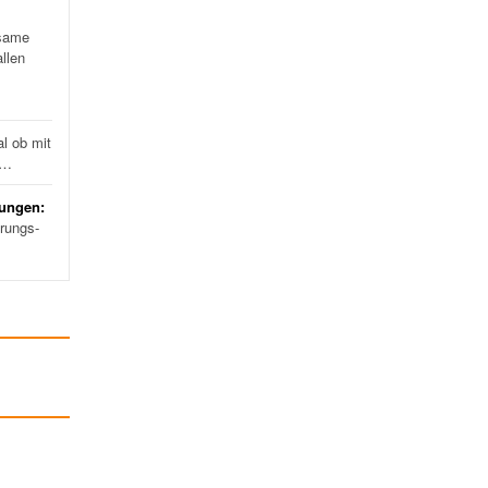
same
llen
l ob mit
d…
rungen:
erungs-