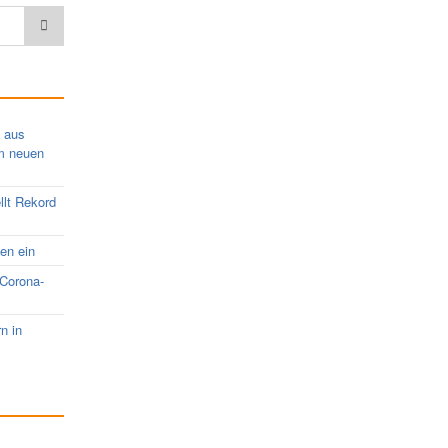
s aus
em neuen
llt Rekord
nen ein
 Corona-
rn in