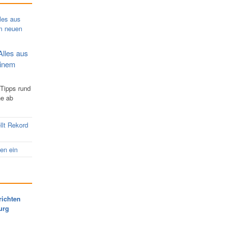
Alles aus
einem
 Tipps rund
ne ab
llt Rekord
nen ein
richten
urg