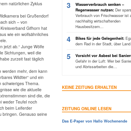
3
inem natürlichen Zyklus
Wasserverbrauch senken –
Regenwasser nutzen:
Der spar
Verbrauch von Frischwasser ist a
 Wildkamera bei Grußendorf
nachhaltig wirtschaftenden
ach sich – von
Hausbesitzern…
Kreisverband Gifhorn hat
 aus wie ein wolfsähnliches
4
Bikes für jede Gelegenheit:
Ega
ele.
dem Rad in der Stadt, über Lan
n jetzt ab.“ Junge Wölfe
le Sichtungen, weil die
5
Vorsicht vor Asbest bei Sanie
abe zurzeit fast täglich
Gefahr in der Luft: Wer bei Sani
und Abrissarbeiten die…
eme werden mehr, dem kann
rbares Wildtier“ und ein
ein schwieriges Thema.
KEINE ZEITUNG ERHALTEN
nisse wie die aktuelle
Extremstimmen sind die, die
ei weder Teufel noch
ch beim Leiferder
ZEITUNG ONLINE LESEN
zu bringen. Genauso seine
Das E-Paper von Hallo Wochenende