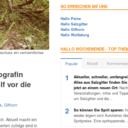
SO ERREICHEN SIE UNS
Hallo Peine
Hallo Salzgitter
Hallo Gifhorn
Hallo Wolfsburg
HALLO WOCHENENDE - TOP THE
schuss ein vermeintliches
Aktuell
Kommentare
Populär
ografin
1
Aktueller, schneller, umfangrei
f vor die
Alles aus Salzgitter finden Sie
jetzt an einem neuen Ort:
Nachr
Veranstaltungen, Infos und Tipp
um Salzgitter und die…
s
,
Gifhorn
2
So können Sie Sprit sparen:
I
wieder ärgern sich Autofahrer üb
h. Aktuell macht ein
Spritpreise. Eine spritsparende
rten zufolge sind in