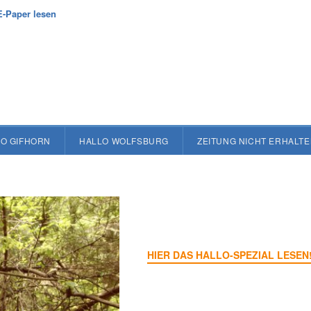
E-Paper lesen
O GIFHORN
HALLO WOLFSBURG
ZEITUNG NICHT ERHALT
HIER DAS HALLO-SPEZIAL LESEN