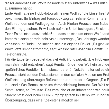
dieser Jahreszeit die Wölfe besonders stark unterwegs – was mit e
zusammen hängt.
Ende April hat eine Hobbyfotografin einen Wolf vor die Linse ihrer
bekommen. Ihr Eintrag auf Facebook zog zahlreiche Kommentare n
Wolfsfreunden und Wolfsgegnern. Auch Florian Preusse vom Nabu-
den Eintrag gesehen. Er will sich auf kein Urteil festlegen: „Es sieht
Tier.“ Es sei nicht auszuschließen, dass es sich um einen Wolf hand
Immerhin seien gerade sehr viele unterwegs: „Die Jährlinge wander
verlassen ihr Rudel und suchen sich ein eigenes Revier. „Es gibt vie
Wölfe jetzt umher stromern“, sagt Wolfsberater Joachim Remitz. Er h
Telefonanrufe.
Für die Experten bedeutet das viel Aufklärungsarbeit. „Die Probl
man sich nicht entziehen“, sagt Remitz, für den der Wolf ein „wunde
„gefährliches Raubtier“ ist. Insbesondere für Nutztierhalter sei es 
Preusse sieht bei den Diskussionen in den sozialen Medien um Ereig
Wolfssichtung überzeugte Befürworter und erbitterte Gegner. „Die 
laut sind.“ Wie Remitz ist er um Versachlichung bemüht. Der Wolf s
Schmusetier, so Preusse. Das versuche er an Infoständen wie neuli
Storchenfest oder beim CDU-Bürgergespräch in Ettenbüttel rüber 
Überzeugung, dass eine Koexistenz möglich sei.