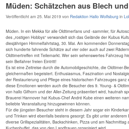
Müden: Schätzchen aus Blech un
Veröffentlicht am 25. Mai 2019
von
Redaktion Hallo Wolfsburg
in
Lo
Müden. In ein Mekka für alle Oldtimerfans und -sammler, für Autos
des „rostigen Hobbys“ verwandelt sich das Gelände der Kubus Kult
diesjährigen Himmelfahrtstag, 30. Mai. Am kommenden Donnerstag
sich hunderte fahrende Schätze auf vier oder auch auf zwei Räder
Oldtimertreffen mit Teilemarkt. Wer sein sehenswertes Fahrzeug hie
sein Beifahrer freien Eintritt!
Es ist eine Zeitreise durch die Automobilgeschichte, die Oldtimer-B
gleichermaßen begeistert. Enthusiasmus, Faszination und Nostalgie, 
der Res­taurierung und Pflege eines historischen Fahrzeuges ganz 
diese Emotionen werden auch die Besucher des 9. Young- & Oldti
von hallo Gifhorn und der Aller-Zeitung präsentiert wird, hautnah sp
Brauerei Hannover hat Kubus-Chef André Kube einen weiteren namh
beliebte Veranstaltung hinzugewinnen können.
Für die jüngsten Besucher steht in diesem Jahr sogar ein Kinderkar
und Trinken wird ebenfalls bestens gesorgt: Es gibt unter anderem
diverse Grillspezialitäten, Backschinken, Pizza und am Nachmittag a
Kuchenbuffet, das von den Landfrauen organisiert wird.