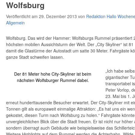
Wolfsburg
Veröffentlicht am 29. Dezember 2013
von
Redaktion Hallo Wochen
Allgemein
Wolfsburg. Das wird der Hammer: Wolfsburgs Rummel präsentiert 2
höchsten mobilen Aussichtsturm der Welt. Der „City Skyliner“ ist 8
damit die Glastürme der Autostadt um satte 30 Meter. Fahrgäste kö
ganze Stadt schweifen lassen.
„Ich habe selbs
Der 81 Meter hohe City-Skyliner ist beim
gigantischer T
nächsten Wolfsburger Rummel dabei.
transportabel i
Peter Vorlop, 
23. Mai bis 1. 
erneut hunderttausende Besucher erwartet. Der City-Skyliner mit 
Tonnen gilt als europaweit einmalige Attraktion: „Es hat uns ein w
gekostet, diesen Turm nach Wolfsburg zu holen.“ Fahrgäste könnte
unvergleichlichen Blick über die Stadt freuen. Er ist nicht nur höher
sondern überragt auch Gebäude wie beispielsweise das Schillerteic
Weitere Highlights auf dem Rummel werden die Achterbahn „Wilde 