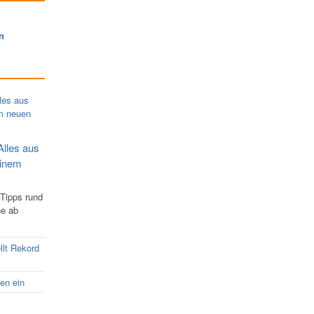
n
Alles aus
einem
 Tipps rund
ne ab
llt Rekord
nen ein