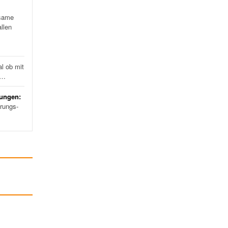
same
llen
l ob mit
d…
rungen:
erungs-