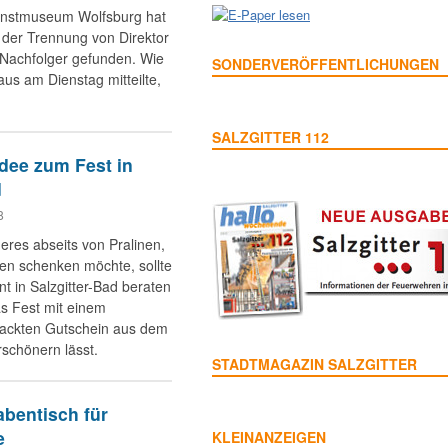
unstmuseum Wolfsburg hat
der Trennung von Direktor
n Nachfolger gefunden. Wie
SONDERVERÖFFENTLICHUNGEN
us am Dienstag mitteilte,
SALZGITTER 112
dee zum Fest in
d
8
res abseits von Pralinen,
en schenken möchte, sollte
nt in Salzgitter-Bad beraten
as Fest mit einem
packten Gutschein aus dem
schönern lässt.
STADTMAGAZIN SALZGITTER
bentisch für
e
KLEINANZEIGEN