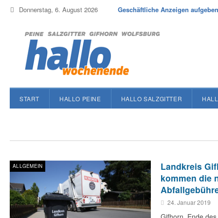
Donnerstag, 6. August 2026
Geschäftliche Anzeigen aufgebe
START
HALLO PEINE
HALLO SALZGITTER
HALL
Landkreis Gi
ALLGEMEIN
kommen die 
Abfallgebühr
24. Januar 2019
Gifhorn. Ende des 