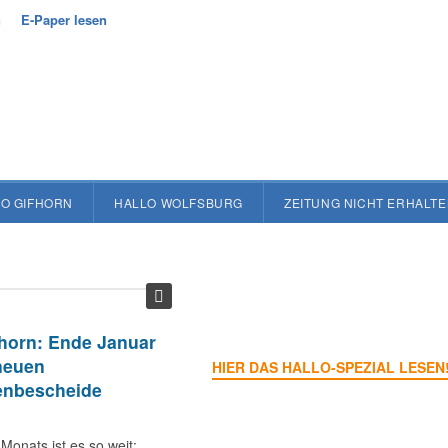
n
E-Paper lesen
O GIFHORN
HALLO WOLFSBURG
ZEITUNG NICHT ERHALT
fhorn: Ende Januar
neuen
HIER DAS HALLO-SPEZIAL LESEN
enbescheide
Monats ist es so weit: