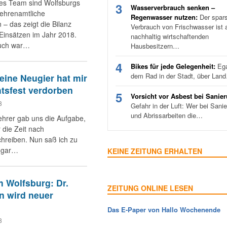
tes Team sind Wolfsburgs
3
Wasserverbrauch senken –
ehrenamtliche
Regenwasser nutzen:
Der spar
 – das zeigt die Bilanz
Verbrauch von Frischwasser ist a
Einsätzen im Jahr 2018.
nachhaltig wirtschaftenden
uch war…
Hausbesitzern…
4
Bikes für jede Gelegenheit:
Ega
dem Rad in der Stadt, über Lan
Meine Neugier hat mir
tsfest verdorben
5
Vorsicht vor Asbest bei Sanie
8
Gefahr in der Luft: Wer bei Sani
und Abrissarbeiten die…
hrer gab uns die Aufgabe,
 die Zeit nach
hreiben. Nun saß ich zu
l gar…
KEINE ZEITUNG ERHALTEN
Wolfsburg: Dr.
ZEITUNG ONLINE LESEN
n wird neuer
Das E-Paper von Hallo Wochenende
8