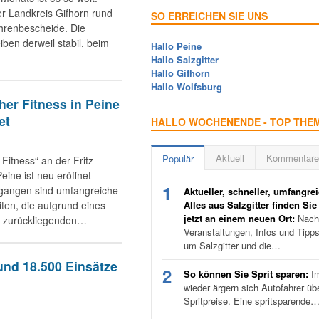
r Landkreis Gifhorn rund
SO ERREICHEN SIE UNS
hrenbescheide. Die
iben derweil stabil, beim
Hallo Peine
Hallo Salzgitter
Hallo Gifhorn
Hallo Wolfsburg
her Fitness in Peine
et
HALLO WOCHENENDE - TOP THE
Aktuell
Kommentare
Populär
Fitness“ an der Fritz-
eine ist neu eröffnet
1
gangen sind umfangreiche
Aktueller, schneller, umfangrei
ten, die aufgrund eines
Alles aus Salzgitter finden Sie
jetzt an einem neuen Ort:
Nachr
s zurückliegenden…
Veranstaltungen, Infos und Tipp
um Salzgitter und die…
und 18.500 Einsätze
2
So können Sie Sprit sparen:
I
wieder ärgern sich Autofahrer üb
Spritpreise. Eine spritsparende