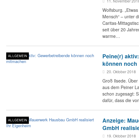
11. November 201
Wolfsburg. „Etwas
Mensch“ – unter d
Caritas-Mittagstis
seit über 20 Jahre
warme…
Peine(r) akti
ALLGEMEIN
können noch
20. Oktober 2018
Groß Ilsede. Über
aus dem Peiner L
schon zugesagt: Si
dafür, dass die v
Anzeige: Mau
ALLGEMEIN
GmbH realisie
19. Oktober 2018