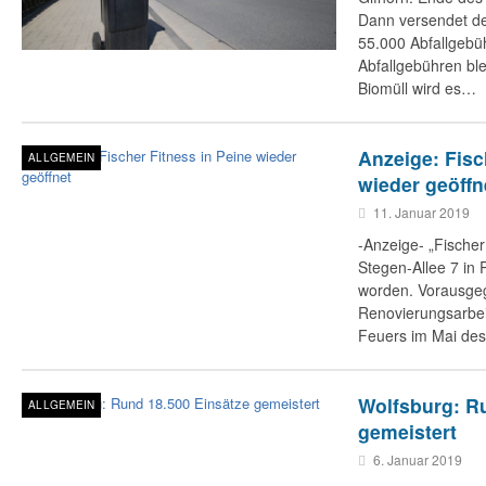
Dann versendet de
55.000 Abfallgebü
Abfallgebühren ble
Biomüll wird es…
Anzeige: Fisc
ALLGEMEIN
wieder geöffn
11. Januar 2019
-Anzeige- „Fischer 
Stegen-Allee 7 in P
worden. Vorausge
Renovierungsarbei
Feuers im Mai de
Wolfsburg: R
ALLGEMEIN
gemeistert
6. Januar 2019