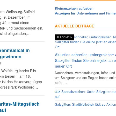
Kleinanzeigen aufgeben
eim Wolfsburg-Sülfeld
Anzeigen für Unternehmen und Firme
g, 9. Dezember, im
g 42, erneut einen
AKTUELLE BEITRÄGE
tter- und Sachspenden ein.
n sind eingeladen,…
ALLGEMEIN
xenmusical in
Aktueller, schneller, umfangreicher: 
 gewinnen
Salzgitter finden Sie online jetzt an 
8
neuen Ort
 Wolfsburg landet Bibi
Nachrichten, Veranstaltungen, Infos und
rem Besen – am 16.
um Salzgitter und die Region haben onli
r ist das Hexenvergnügen
sofort…
ongressPark Wolfsburg…
335 Sportabzeichen: Union Salzgitter ste
auf
ritas-Mittagstisch
Salzgitters Stadtbibliothek lädt zu Aktio
auf