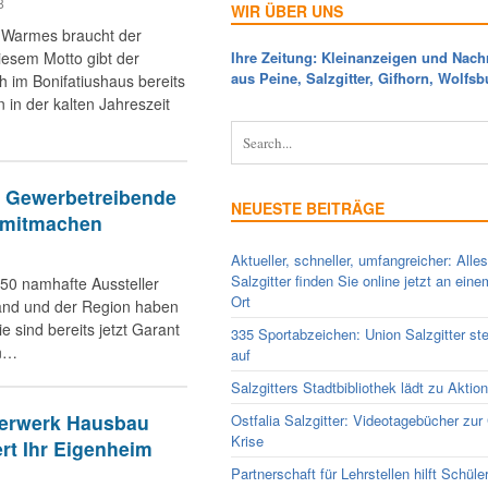
8
WIR ÜBER UNS
 Warmes braucht der
iesem Motto gibt der
Ihre Zeitung: Kleinanzeigen und Nach
aus Peine, Salzgitter, Gifhorn, Wolfsb
ch im Bonifatiushaus bereits
n in der kalten Jahreszeit
v: Gewerbetreibende
NEUESTE BEITRÄGE
 mitmachen
Aktueller, schneller, umfangreicher: Alle
Salzgitter finden Sie online jetzt an ein
 50 namhafte Aussteller
Ort
and und der Region haben
e sind bereits jetzt Garant
335 Sportabzeichen: Union Salzgitter ste
on…
auf
Salzgitters Stadtbibliothek lädt zu Aktio
erwerk Hausbau
Ostfalia Salzgitter: Videotagebücher zur
Krise
rt Ihr Eigenheim
Partnerschaft für Lehrstellen hilft Schüle