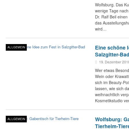
Wolfsburg. Das K
wenige Tage nach 
Dr. Ralf Beil eine
das Ausstellungsha
wird…
Eine schöne I
ALLGEMEIN
Salzgitter-Ba
19. Dezember 201
Wer etwas Besonde
Wein oder Krawatt
sich im Beauty-Poi
lassen, wie sich d
weihnachtlich ver
Kosmetikstudio ver
Wolfsburg: Ga
ALLGEMEIN
Tierheim-Tier