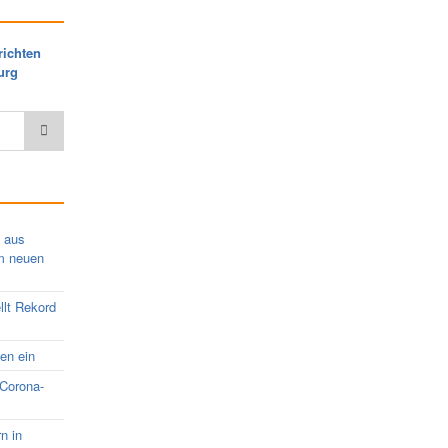
richten
urg
s aus
em neuen
llt Rekord
nen ein
 Corona-
rn in