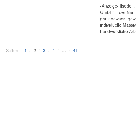
-Anzeige- Ilsede.
GmbH“ – der Name
ganz bewusst gewä
individuelle Massi
handwerkliche Arbe
Seiten
1
2
3
4
…
41